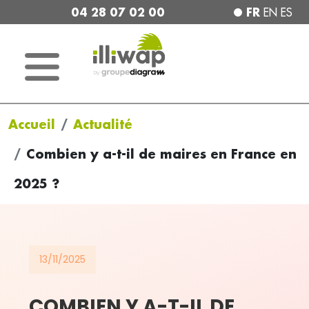
04 28 07 02 00
FR
EN
ES
Accueil
Actualité
Combien y a-t-il de maires en France en
2025 ?
13/11/2025
COMBIEN Y A-T-IL DE